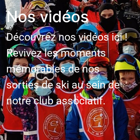
Nos vidéos
Découvrez nos vidéos ici !
Revivez les moments
mémorables de nos
sorties de ski au sein de
notre club associatif.